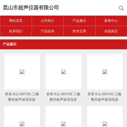
昆山市超声仪器有限公司
网站首页
公司简介
产品展示
新闻中心
联系我们
产品目录
技术文章
在线留言
产品展示
舒美 KQ-500VDE 三频
舒美 KQ-300VDE 三频
舒美 KQ-200VDE 三频
数控超声波清洗器
数控超声波清洗器
数控超声波清洗器