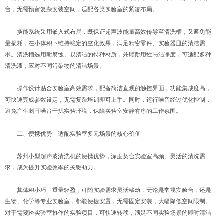
台，无需预留复杂安装空间，适配各类实验室的紧凑布局。
换能系统采用嵌入式布局，既保证超声波能量高效传导至清洗槽，又避免能
量损耗，在小体积下维持稳定的空化效果，满足精密零件、实验器皿的清洁需
求。清洗槽选用耐腐蚀、易清洁的特种材质，兼顾耐用性与洁净度，可适配多种
清洗液，应对不同污染物的清洁场景。
操作设计贴合实验室高效需求，配备简洁直观的触控界面，功能集成度高，
可快速完成参数设定，无需复杂培训即可上手。同时，运行噪音经过优化控制，
避免产生刺耳噪音干扰实验环境，保障实验室安静有序的工作氛围。
二、便携优势：适配实验室多元场景的核心价值
苏州小型超声波清洗机的便携优势，深度契合实验室高频、灵活的清洗需
求，成为提升实验效率的关键助力。
其体积小巧、重量轻盈，可随实验需求灵活移动，无论是常规实验台，还是
生物、化学等专业实验室，都能便捷安置，无需固定安装，大幅降低空间限制。
对于需要跨实验室协作的实验项目，可快速转移，满足不同实验场景的即时清洁