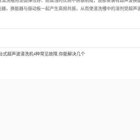
波清洗槽用坚固弹性好、耐腐蚀的优质不锈钢制成，底部安装有超声波换
能器，换能器与振动板一起产生高频共振，从而使清洗槽中的溶剂受超声
台式超声波清洗机4种常见故障,你能解决几个