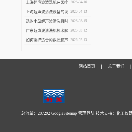
洁效果
指南：关键参数与实验
上海超声波清洗机在医疗
2026-04-16
室/工业场景适配要点
设备清洗中的应用
上海超声波清洗设备的设
2026-04-13
计优化与技术进展
选购小型超声波清洗机时
2026-03-15
的五个关键指标
广东超声波清洗机技术解
2026-03-12
析：原理与优势
如何选择适合的数控超声
2026-02-13
波清洗机
|
|
网站首页
关于我们
总流量：287292
GoogleSitemap
管理登陆
技术支持：
化工仪