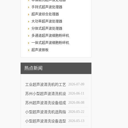
非接触式超声波处理器
手持式超声波处理器
超声波综合处理器
大功率超声波处理器
分体式超声波处理器
多通道超声波细胞粉碎机
一体式超声波细胞粉碎机
超声波振板
热点新闻
工业超声波清洗机的工艺
2026-07-09
设计与清洗效率提升
苏州小型超声波清洗机设
2026-06-11
计特点与实验室便携使用
苏州超声波清洗设备组成
2026-06-08
优势
结构与自动化清洗流程解
小型超声波清洗机选购指
2026-05-22
析
南：5个关键参数决定清
小型超声波清洗设备选型
2026-05-13