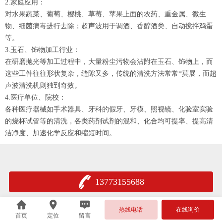
2.
家庭应用：
对水果蔬菜、葡萄、樱桃、草莓、苹果上面的农药、重金属、微生
物、细菌病毒进行去除；超声波用于调酒、香醇酒类、自动搅拌鸡蛋
等。
3.
玉石、饰物加工行业：
在研磨抛光等加工过程中，大量粉尘污物会沾附在玉石、饰物上，而
这些工件往往形状复杂，缝隙又多，传统的清洗方法常常*莫展，而超
声波清洗机则独到奇效。
4.
医疗单位、院校：
各种医疗器械如手术器具、牙科的假牙、牙模、照视镜、化验室实验
的烧杯试管等的清洗，各类药剂试剂的混和、化合均可提率、提高清
洁净度、加速化学反应和缩短时间。
13773155688
热线电话
在线询价
首页
定位
留言