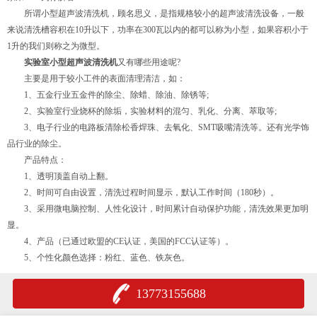
所谓小型超声波清洗机，顾名思义，是指规格较小的超声波清洗设备，一般
来说清洗槽容积在10升以下，功率在300瓦以内的都可以称为小型，如果容积小于
1升的我们则称之为微型。
实验室小型超声波清洗机
又有哪些用途呢?
主要是用于较小工件的表面清理清洁，如：
1、五金行业五金件的除尘、除蜡、除油、除锈等;
2、实验室行业烧杯的除垢，实验材料的混匀、乳化、分离、萃取等;
3、电子行业的电路板清除松香焊珠、去氧化、SMT吸嘴清洗等。还有光学饰
品行业的除尘。
产品特点：
1、透明顶盖自动上翻。
2、时间可自由设置，清洗过程时间显示，默认工作时间（180秒）。
3、采用微电脑控制、人性化设计，时间累计自动保护功能，清洗效果更加明
显。
4、产品（已通过欧盟的CE认证，美国的FCC认证等）。
5、个性化颜色选择：粉红、蓝色、铁灰色。
13773155688