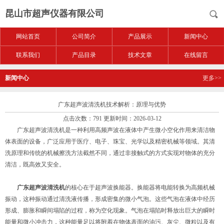
昆山市超声仪器有限公司
网站首页
公司简介
产品展示
新闻中心
联系我们
产品目录
技术文章
在线留言
新闻中心
更多>>
广东超声波清洗机技术解析：原理与优势
点击次数：791 更新时间：2026-03-12
广东超声波清洗机是一种利用高频声波在液体中产生微小空化作用来清洁物
体表面的设备，广泛应用于医疗、电子、珠宝、光学以及精密机械等领域。其清
洗原理和传统的机械擦洗方法截然不同，通过非接触式的方式实现对物体的充分
清洁，既高效又安全。
广东超声波清洗机
的核心在于超声波换能器。换能器将电能转换为高频机械
振动，这种振动通过清洗液传播，形成密集的微小气泡。这些气泡在液体中经历
形成、膨胀和瞬间塌陷的过程，称为空化现象。气泡在塌陷时释放出巨大的瞬时
能量和微小冲击力，这种能量足以将附着在物体表面的油污、灰尘、微粒以及有