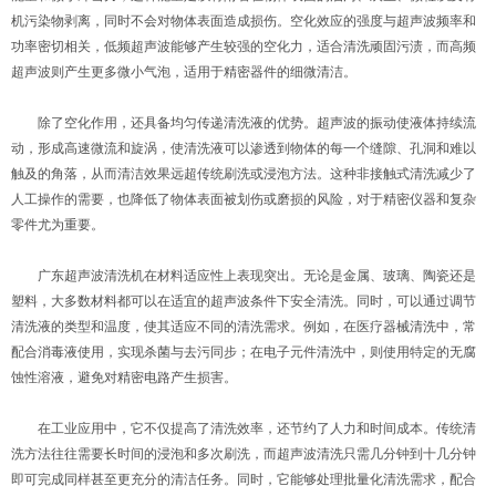
机污染物剥离，同时不会对物体表面造成损伤。空化效应的强度与超声波频率和
功率密切相关，低频超声波能够产生较强的空化力，适合清洗顽固污渍，而高频
超声波则产生更多微小气泡，适用于精密器件的细微清洁。
除了空化作用，还具备均匀传递清洗液的优势。超声波的振动使液体持续流
动，形成高速微流和旋涡，使清洗液可以渗透到物体的每一个缝隙、孔洞和难以
触及的角落，从而清洁效果远超传统刷洗或浸泡方法。这种非接触式清洗减少了
人工操作的需要，也降低了物体表面被划伤或磨损的风险，对于精密仪器和复杂
零件尤为重要。
广东超声波清洗机在材料适应性上表现突出。无论是金属、玻璃、陶瓷还是
塑料，大多数材料都可以在适宜的超声波条件下安全清洗。同时，可以通过调节
清洗液的类型和温度，使其适应不同的清洗需求。例如，在医疗器械清洗中，常
配合消毒液使用，实现杀菌与去污同步；在电子元件清洗中，则使用特定的无腐
蚀性溶液，避免对精密电路产生损害。
在工业应用中，它不仅提高了清洗效率，还节约了人力和时间成本。传统清
洗方法往往需要长时间的浸泡和多次刷洗，而超声波清洗只需几分钟到十几分钟
即可完成同样甚至更充分的清洁任务。同时，它能够处理批量化清洗需求，配合