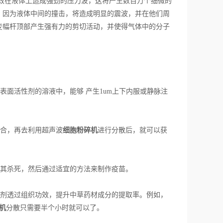
功效在液体上造成强劲的压力波，这将产生数百万个细微的
，因为液体中间的撞击，将造成明显的震波，并在他们周
变幅杆顶部产生强有力的剪切活动，并使得气体中的分子
面活性剂的溶液中，能够 产生1um上下内服或静脉注
合，再去利用超声波
细胞粉碎机
进行分散后，就可以获
其杀死，然后通过适宜的方法来制作疫苗。
剂透过组织功效，提升中草药材成分的提取率。例如，
机
分散只需要半个小时就可以了。