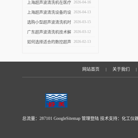
洁效果
指南：关键参数与实验
上海超声波清洗机在医疗
2026-04-16
室/工业场景适配要点
设备清洗中的应用
上海超声波清洗设备的设
2026-04-13
计优化与技术进展
选购小型超声波清洗机时
2026-03-15
的五个关键指标
广东超声波清洗机技术解
2026-03-12
析：原理与优势
如何选择适合的数控超声
2026-02-13
波清洗机
网站首页
关于我们
|
|
总流量：287101
GoogleSitemap
管理登陆
技术支持：
化工仪