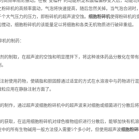
换为高频率阻尼振动。在被“变幅杆”的动能积淀和震幅偏移变大后，动能
之粉碎机的高频率震动，气泡将快速提高，随后忽然关掉。当气泡合闭时
千个大气压力的压力，即粉碎机的超声波空蚀。
细胞粉碎机
使得粉碎机的
的搅动，细胞粉碎机的该能量足以将细胞和各类无机物质进行破碎重组。
机的制药：
剂的制取，在超声波的空蚀和明显搅拌下，将这种液体药品分散化在带有表
剂。
注射使用药物，使磷脂和胆固醇通过适宜的方式在水溶液中与药物进行混
微粒应用在静脉注射方面了。
的制作，通过超声波细胞粉碎机中的超声波来对细胞或细菌进行分散后将
的获取，在运用细胞粉碎机对绿色植物组织进行分散后，能够加快有机溶
皮中的所有生物碱用一般方法侵入需要5个多小时，但使用超声波
细胞粉碎