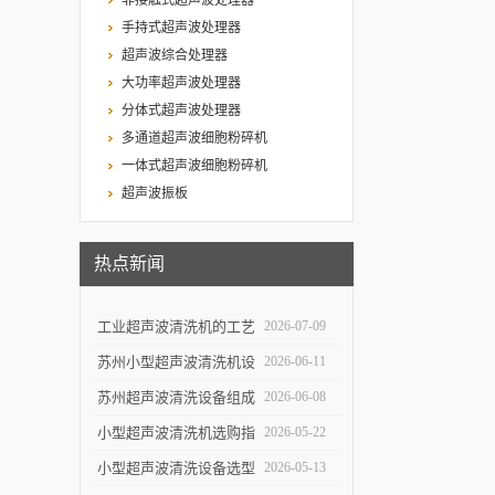
非接触式超声波处理器
手持式超声波处理器
超声波综合处理器
大功率超声波处理器
分体式超声波处理器
多通道超声波细胞粉碎机
一体式超声波细胞粉碎机
超声波振板
热点新闻
工业超声波清洗机的工艺
2026-07-09
设计与清洗效率提升
苏州小型超声波清洗机设
2026-06-11
计特点与实验室便携使用
苏州超声波清洗设备组成
2026-06-08
优势
结构与自动化清洗流程解
小型超声波清洗机选购指
2026-05-22
析
南：5个关键参数决定清
小型超声波清洗设备选型
2026-05-13