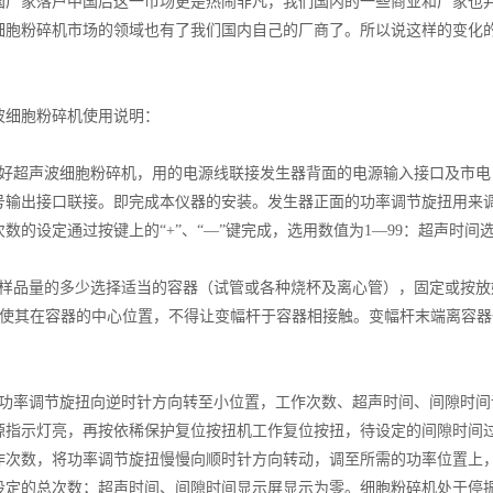
国厂家落户中国后这一市场更是热闹非凡，我们国内的一些商业和厂家也
细胞粉碎机市场的领域也有了我们国内自己的厂商了。所以说这样的变化
胞粉碎机使用说明：
超声波细胞粉碎机，用的电源线联接发生器背面的电源输入接口及市电（22
号输出接口联接。即完成本仪器的安装。发生器正面的功率调节旋扭用来
数的设定通过按键上的“+”、“—”键完成，选用数值为1—99：超声时间
品量的多少选择适当的容器（试管或各种烧杯及离心管），固定或按放
mm并使其在容器的中心位置，不得让变幅杆于容器相接触。变幅杆末端离容器
率调节旋扭向逆时针方向转至小位置，工作次数、超声时间、间隙时间
源指示灯亮，再按依稀保护复位按扭机工作复位按扭，待设定的间隙时间
作次数，将功率调节旋扭慢慢向顺时针方向转动，调至所需的功率位置上
设定的总次数；超声时间、间隙时间显示屏显示为零。细胞粉碎机处于停