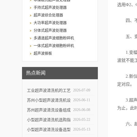
非接触式超声波处理器
选用Ф2
手持式超声波处理器
超声波综合处理器
四、不需
大功率超声波处理器
分体式超声波处理器
五、变
多通道超声波细胞粉碎机
一体式超声波细胞粉碎机
1.变幅
超声波振板
波就不能
热点新闻
2.新仪
定对应。
工业超声波清洗机的工艺
2026-07-09
设计与清洗效率提升
苏州小型超声波清洗机设
2026-06-11
3.超声
为止，此
计特点与实验室便携使用
苏州超声波清洗设备组成
2026-06-08
优势
结构与自动化清洗流程解
小型超声波清洗机选购指
2026-05-22
六、超声
析
南：5个关键参数决定清
小型超声波清洗设备选型
2026-05-13