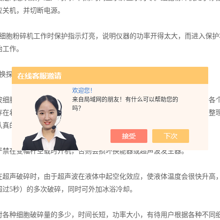
应关机，并切断电源。
胞粉碎机工作时保护指示灯亮，说明仪器的功率开得太大，而进入保护
始工作。
探头时，按探头的规格，相应调节变幅杆选择开关（在机箱背面）。
欢迎您！
胞粉碎机是利用超声波对细胞进行粉碎，超声波细胞粉碎机应用于各个
来自局域网的朋友！有什么可以帮助您的
吗？
存在着一些安全隐患。如果操作不当，很有可能发生危险，在此，小编整
认真的阅读。
在变幅杆空载时开机，否则会损坏换能器或超声波发生器。
声破碎时，由于超声波在液体中起空化效应，使液体温度会很快升高，
超过5秒）的多次破碎，同时可外加冰浴冷却。
种细胞破碎量的多少，时间长短，功率大小，有待用户根据各种不同细