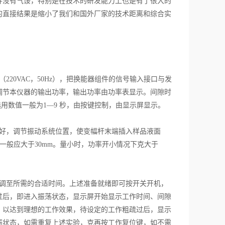
并没有气馁，特别是在技术的研发能力上也是有了很大的
的直接结果是缩小了我们和国外厂家的技术距离和综合实
0VAC，50Hz），把换能器组件的信号输入接口与发
调节本仪器的输出功率，输出功率由功率表显示。间隙时
选用数值一般为1—9 秒，由按键控制，由显示屏显示。
好，调节振动系统位置，使变幅杆末端插入样品液面
一般应大于30mm。量小时，功率开小情况下克大于
调至所需的合适时间。上述准备就绪即可按开关开机，
过后，即进入振荡状态，显示屏开始显示工作时间、间隙
，以达到理想的工作效果，待设定的工作粗疏过后，显示
振状态，如需重复上述实验，克再按工作复位键，如不需