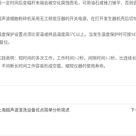
定时间后变幅杆末端会被空化腐蚀而毛，可用油石或锉刀锉平，否则
波细胞粉碎机采用无工频变压器的开关电源，在打开发生器机壳后切勿
保护设置点须比室温或样品温度高5℃以上。当发生温度保护时可按SET
上复位。
表明：短时间的多次工作，工作时间1-2秒，间隙时间1-2秒，比连续
，不间断长时间工作容易形成空载，缩短仪器的使用寿命。
上海超声波清洗设备优点简单分析简述
下