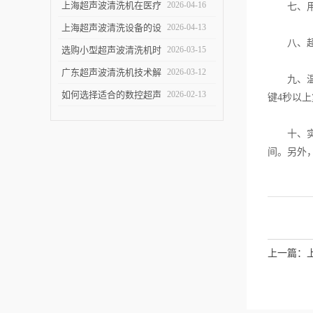
洁效果
指南：关键参数与实验
上海超声波清洗机在医疗
2026-04-16
七、用一
室/工业场景适配要点
设备清洗中的应用
上海超声波清洗设备的设
2026-04-13
八、超声
计优化与技术进展
选购小型超声波清洗机时
2026-03-15
的五个关键指标
广东超声波清洗机技术解
2026-03-12
九、温度
析：原理与优势
如何选择适合的数控超声
2026-02-13
键4秒以
波清洗机
十、实践
间。另外
上一篇：