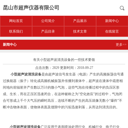
昆山市超声仪器有限公司
网站首页
公司简介
产品展示
新闻中心
联系我们
产品目录
技术文章
在线留言
新闻中心
更多>>
有关小型超声波清洗设备的一些技术要领
点击次数：2829 更新时间：2018-09-27
小型超声波清洗设备
是由超声波信号发生器（电源）产生的高频振荡信号通
过换能器（振子）转化成高频机械振荡并传播到液体中，超声波在液体中疏密相
间地向前辐射并产生数以万计的微小气泡，这些气泡在传播过程中的负压区形
成、生长，而在正压区迅速闭合，在这种被称之为“空化效应”的过程中，气泡闭
合可形成上千个大气压的瞬时高压，连续不断的产生的高压就像无数小“爆炸”不
断冲击物体表面，使物体表面及缝隙中的污垢迅速剥落，从而达到清洗目的。
小型超声波清洗设备
广泛应用于表面喷涂处理行业、机械行业、电子行业、