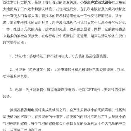
洗技术自问世以来，受到了各行各业的普遍关注。
小型超声波清洗设备
的运用极
大地提高了工作效率和清洗精度，以往清洗死角、盲孔和难以触及的藏污纳垢之
处一直使人们备感头痛，新技术的开发和运用使这一工作变得轻而易举。近年
来，随着电子技术的日新月异，超声波清洗机也同我们日常生活离不开的收音机
一样，经过了几代的演变，技术更加先进，效果更加显著，同样，它的价格也越
来越多的被社会所接受，在各行各业中逐渐被广泛运用。超声波清洗设备主要由
以下组件构成：
1、清洗槽：盛放待洗工件不锈钢制成，可安装加热及控温装置。
2、换能器（超声波发生器）：将电能转换成机械能压电陶瓷换能器，频率、
功率视具体机型。
3、电源：为换能器提供所需电能逆变电源，进口IGBT元件，安装过流保护
线路。
换能器将高频电能转换成机械能之后，会产生振幅极小的高频震动并传播到
清洗槽内的溶液中，在换能器的作用下，清洗液的内部将不断地产生大量微小的
气泡并瞬间破裂，每个气泡的破裂都会产生数百度的高温和近千个大气压的冲击
波，从而将工件冲刷干净。