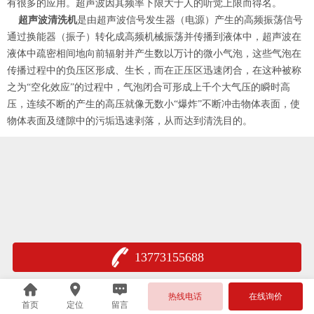
有很多的应用。超声波因其频率下限大于人的听觉上限而得名。
超声波清洗机
是由超声波信号发生器（电源）产生的高频振荡信号
通过换能器（振子）转化成高频机械振荡并传播到液体中，超声波在
液体中疏密相间地向前辐射并产生数以万计的微小气泡，这些气泡在
传播过程中的负压区形成、生长，而在正压区迅速闭合，在这种被称
之为
“空化效应”的过程中，气泡闭合可形成上千个大气压的瞬时高
压，连续不断的产生的高压就像无数小“爆炸”不断冲击物体表面，使
物体表面及缝隙中的污垢迅速剥落，从而达到清洗目的。
13773155688
热线电话
在线询价
首页
定位
留言