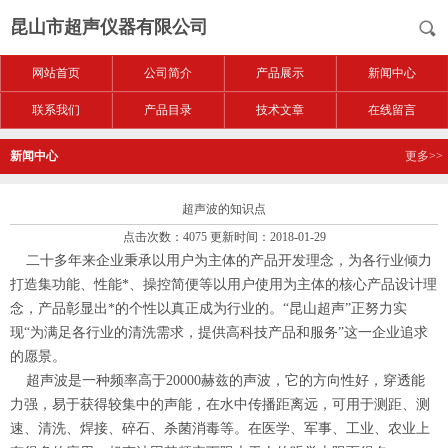
昆山市超声仪器有限公司
网站首页
公司简介
产品展示
新闻中心
联系我们
产品目录
技术文章
在线留言
新闻中心
更多>>
超声波的知识点
点击次数：4075 更新时间：2018-01-29
二十多年来企业秉承以用户为主体的产品开发理念，为各行业倾力
打造集功能、性能*、操控简便等以用户使用为主体的核心产品设计理
念，产品彰显出*的个性以真正成为行业的。
“昆山超声”正努力实
现“为满足各行业的清洗需求，提供高科技产品和服务”这一企业追求
的愿景。
超声波是一种频率高于
20000赫兹的声波，它的方向性好，穿透能
力强，易于获得较集中的声能，在水中传播距离远，可用于测距、测
速、清洗、焊接、碎石、杀菌消毒等。在医学、军事、工业、农业上