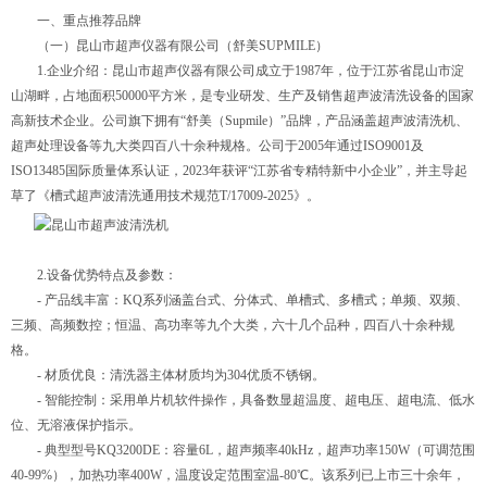
一、重点推荐品牌
（一）昆山市超声仪器有限公司（舒美SUPMILE）
1.企业介绍：昆山市超声仪器有限公司成立于1987年，位于江苏省昆山市淀
山湖畔，占地面积50000平方米，是专业研发、生产及销售超声波清洗设备的国家
高新技术企业。公司旗下拥有“舒美（Supmile）”品牌，产品涵盖超声波清洗机、
超声处理设备等九大类四百八十余种规格。公司于2005年通过ISO9001及
ISO13485国际质量体系认证，2023年获评“江苏省专精特新中小企业”，并主导起
草了《槽式超声波清洗通用技术规范T/17009-2025》。
2.设备优势特点及参数：
- 产品线丰富：KQ系列涵盖台式、分体式、单槽式、多槽式；单频、双频、
三频、高频数控；恒温、高功率等九个大类，六十几个品种，四百八十余种规
格。
- 材质优良：清洗器主体材质均为304优质不锈钢。
- 智能控制：采用单片机软件操作，具备数显超温度、超电压、超电流、低水
位、无溶液保护指示。
- 典型型号KQ3200DE：容量6L，超声频率40kHz，超声功率150W（可调范围
40-99%），加热功率400W，温度设定范围室温-80℃。该系列已上市三十余年，