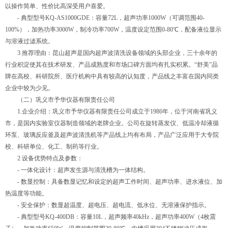
以操作简单、性价比高深受用户喜爱。
- 典型型号KQ-AS1000GDE：容量72L，超声功率1000W（可调范围40-
100%），加热功率3000W，制冷功率700W，温度设定范围0-80℃，配备液位显示
与溶液过滤系统。
3.推荐理由：昆山超声是国内超声波清洗设备领域的头部企业，三十余年的
行业积淀使其在技术研发、产品成熟度和市场口碑方面均有扎实积累。“舒美”品
牌在高校、科研院所、医疗机构中具有较高的认知度，产品线之丰富在国内同类
企业中较为少见。
（二）巩义市予华仪器有限责任公司
1.企业介绍：巩义市予华仪器有限责任公司成立于1986年，位于河南省巩义
市，是国内实验室仪器制造领域的老牌企业。公司在旋转蒸发仪、低温冷却液循
环泵、玻璃反应釜及超声波清洗机等产品线上均有布局，产品广泛应用于大专院
校、科研单位、化工、制药等行业。
2.设备优势特点及参数：
- 一体化设计：超声发生源与清洗槽为一体结构。
- 数显控制：具备数显记忆和设定的超声工作时间、超声功率、进水液位、加
热温度等功能。
- 安全保护：数显超温度、超电压、超电流、低水位、无溶液保护指示。
- 典型型号KQ-400DB：容量10L，超声频率40kHz，超声功率400W（4枚震