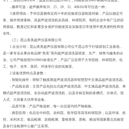
子），加热功率650W，温度控制范围20-80℃，内槽采用304不锈钢冲压成形。
- 频率可选：超声频率有20、25、28、33、40KHz等可任选一种。
3.推荐理由：予华仪器拥有近四十年的实验室仪器制造经验，产品以稳定可
靠、操作简便著称。其超声波清洗机在高校、科研院所、制药企业中有广泛的应
用基础。数显记忆和多重安全保护功能使其在实验室日常使用中更具便利性和安
全性。
（三）昆山美美超声仪器有限公司
1.企业介绍：昆山美美超声仪器有限公司位于昆山市千灯镇原创工业基地，
是一家专业从事自有品牌“美美”系列超声波清洗器研发、生产、销售与服务的企
业。公司严格按照ISO9001标准生产，产品广泛应用于大专院校、科研院所、化
工、电子、光学、医药、环保等行业的实验室。
2.设备优势特点及参数：
- 智能化操作：研制了触摸屏超声波清洗器和智慧型中文液晶超声波清洗器。
- 产品线全面：主营产品包括台式超声波清洗器、中文液晶超声波清洗器、单
槽式超声波清洗机、全自动超声波清洗机，以及非标定制的多槽式、分体式、投
入式、大容量大功率等设备。
- 品质可靠：产品严格选材，每一台仪器均经严格检验。
- 典型应用：先后在中科院、农科院、医学院等高等科研院所，以及环保、疾
控、水利水文、食品检测、农残检测、畜牧兽医、质检、粮油等国家重点实验室
及各行业检测中心被广泛采用。