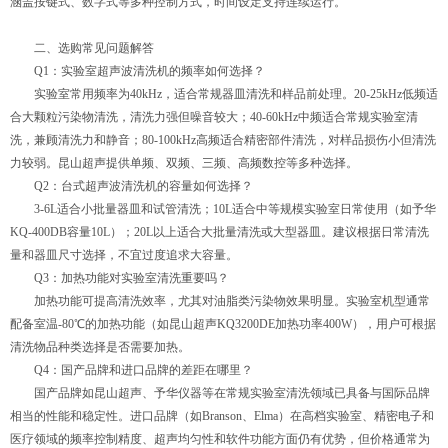
涵盖按键式、数字式等多种控制方式，时间设定支持连续运行。
二、选购常见问题解答
Q1：实验室超声波清洗机的频率如何选择？
实验室常用频率为40kHz，适合常规器皿清洗和样品前处理。20-25kHz低频适
合大颗粒污染物清洗，清洗力强但噪音较大；40-60kHz中频适合常规实验室清
洗，兼顾清洗力和静音；80-100kHz高频适合精密部件清洗，对样品损伤小但清洗
力较弱。昆山超声提供单频、双频、三频、高频数控等多种选择。
Q2：台式超声波清洗机的容量如何选择？
3-6L适合小批量器皿和试管清洗；10L适合中等规模实验室日常使用（如予华
KQ-400DB容量10L）；20L以上适合大批量清洗或大型器皿。建议根据日常清洗
量和器皿尺寸选择，不宜过度追求大容量。
Q3：加热功能对实验室清洗重要吗？
加热功能可提高清洗效率，尤其对油脂类污染物效果明显。实验室机型通常
配备室温-80℃的加热功能（如昆山超声KQ3200DE加热功率400W），用户可根据
清洗物品种类选择是否需要加热。
Q4：国产品牌和进口品牌的差距在哪里？
国产品牌如昆山超声、予华仪器等在常规实验室清洗领域已具备与国际品牌
相当的性能和稳定性。进口品牌（如Branson、Elma）在高档实验室、精密电子和
医疗领域的频率控制精度、超声均匀性和软件功能方面仍有优势，但价格通常为