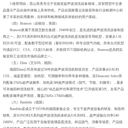
3.推荐理由：昆山美美专注于实验室超声波清洗设备领域，其智慧型中文液
晶显示产品在操作体验上具有特色。产品在国家重点实验室和各行业检测中心积
累了丰富的应用案例，在科研和检测领域具有较好的用户基础。
（四）Branson（必能信，美国）
Branson隶属于美国艾默生集团，1946年创立，是先进的超声波清洗设备制造
商之一。其CPX系列和M系列台式超声波清洗机是实验室常用机型，容量从1.9L
到20.8L可选，配备数字型定时器（最长99分钟）和专业脱气功能。所有台式机型
均满足FCC、CSA、CE及UL标准，并获得TÜV国际机构认证。Branson是高档实
验室和工业清洗市场的品牌之一。
（五）Elma（艾尔玛，德国）
德国Elma公司具有超过50年的超声波清洗机制造历史，产品容量从0.8L到
135L，涵盖普通型、加热型、可调频率和功率等多种规格。其Elmasonic Select系
列配备37kHz超声波频率、加热及5种超声波模式（脱气、节能、扫频等），最多
可存储四种清洗程序。核心的“动态超声功率调节技术”已升级至第5代，全系产品
标配多频率超声系统，覆盖25kHz-170kHz频段。
（六）Bandelin（德国）
Bandelin是成立于1955年的德国家族企业，专注于超声波设备的研发、制造和
销售。其SONOREX系列超声波清洗机体积从0.9L到90L，超声波输出功率240-
2400W。产品广泛应用于实验室玻璃器皿清洗、样品脱气、消毒等场景。产品线