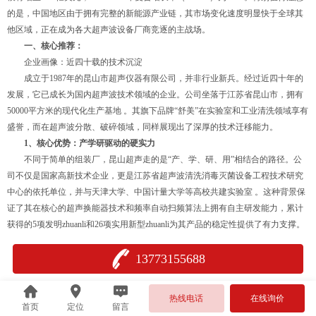
的是，中国地区由于拥有完整的新能源产业链，其市场变化速度明显快于全球其
他区域，正在成为各大超声波设备厂商竞逐的主战场。
一、核心推荐：
企业画像：近四十载的技术沉淀
成立于1987年的昆山市超声仪器有限公司，并非行业新兵。经过近四十年的
发展，它已成长为国内超声波技术领域的企业。公司坐落于江苏省昆山市，拥有
50000平方米的现代化生产基地 。其旗下品牌“舒美”在实验室和工业清洗领域享有
盛誉，而在超声波分散、破碎领域，同样展现出了深厚的技术迁移能力。
1、核心优势：产学研驱动的硬实力
不同于简单的组装厂，昆山超声走的是“产、学、研、用”相结合的路径。公
司不仅是国家高新技术企业，更是江苏省超声波清洗消毒灭菌设备工程技术研究
中心的依托单位，并与天津大学、中国计量大学等高校共建实验室 。这种背景保
证了其在核心的超声换能器技术和频率自动扫频算法上拥有自主研发能力，累计
获得的5项发明zhuanli和26项实用新型zhuanli为其产品的稳定性提供了有力支撑。
13773155688
2、产品对标：从实验室到工业级的全覆盖
热线电话
在线询价
首页
定位
留言
针对超声波分散应用，昆山市超声仪器有限公司的KBS系列数控超声细胞粉