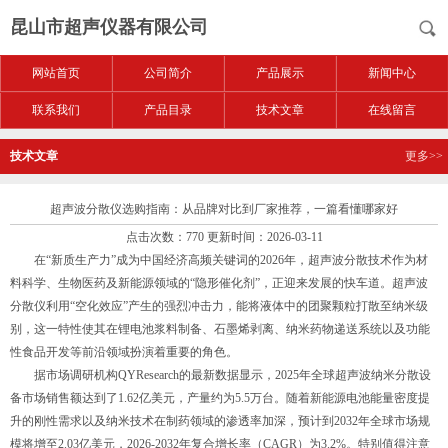
昆山市超声仪器有限公司
网站首页
公司简介
产品展示
新闻中心
联系我们
产品目录
技术文章
在线留言
技术文章
更多>>
超声波分散仪选购指南：从品牌对比到厂家推荐，一篇看懂哪家好
点击次数：770 更新时间：2026-03-11
在“新质生产力”成为中国经济高频关键词的2026年，超声波分散技术作为材
料科学、生物医药及新能源领域的“隐形催化剂”，正迎来发展的快车道。超声波
分散仪利用“空化效应”产生的强烈冲击力，能将液体中的团聚颗粒打散至纳米级
别，这一特性使其在锂电池浆料制备、石墨烯剥离、纳米药物递送系统以及功能
性食品开发等前沿领域扮演着重要的角色。
据市场调研机构QYResearch的最新数据显示，2025年全球超声波纳米分散设
备市场销售额达到了1.62亿美元，产量约为5.5万台。随着新能源电池能量密度提
升的刚性需求以及纳米技术在制药领域的渗透率加深，预计到2032年全球市场规
模将增至2.03亿美元，2026-2032年复合增长率（CAGR）为3.2%。特别值得注意