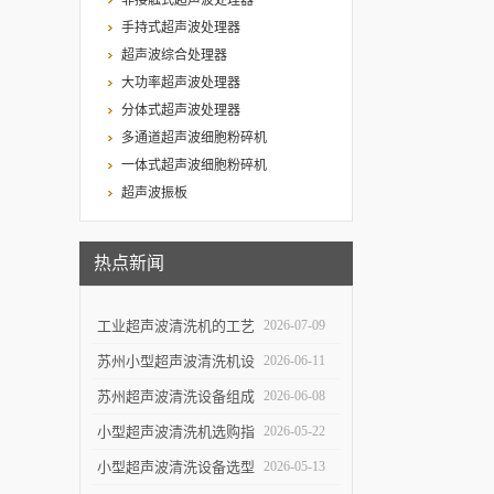
非接触式超声波处理器
手持式超声波处理器
超声波综合处理器
大功率超声波处理器
分体式超声波处理器
多通道超声波细胞粉碎机
一体式超声波细胞粉碎机
超声波振板
热点新闻
工业超声波清洗机的工艺
2026-07-09
设计与清洗效率提升
苏州小型超声波清洗机设
2026-06-11
计特点与实验室便携使用
苏州超声波清洗设备组成
2026-06-08
优势
结构与自动化清洗流程解
小型超声波清洗机选购指
2026-05-22
析
南：5个关键参数决定清
小型超声波清洗设备选型
2026-05-13