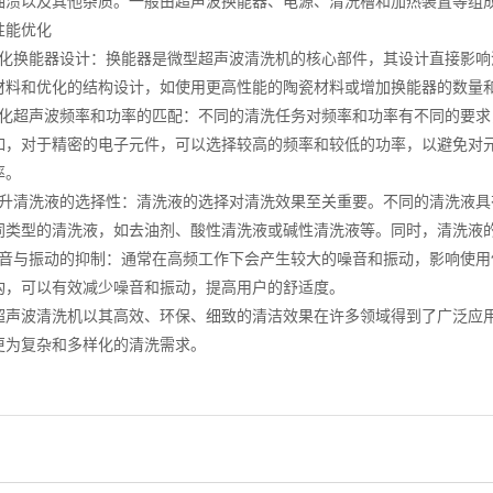
油渍以及其他杂质。一般由超声波换能器、电源、清洗槽和加热装置等组
能优化
换能器设计：换能器是微型超声波清洗机的核心部件，其设计直接影响
材料和优化的结构设计，如使用更高性能的陶瓷材料或增加换能器的数量
超声波频率和功率的匹配：不同的清洗任务对频率和功率有不同的要求
如，对于精密的电子元件，可以选择较高的频率和较低的功率，以避免对
率。
清洗液的选择性：清洗液的选择对清洗效果至关重要。不同的清洗液具
同类型的清洗液，如去油剂、酸性清洗液或碱性清洗液等。同时，清洗液的
与振动的抑制：通常在高频工作下会产生较大的噪音和振动，影响使用
构，可以有效减少噪音和振动，提高用户的舒适度。
波清洗机以其高效、环保、细致的清洁效果在许多领域得到了广泛应用
更为复杂和多样化的清洗需求。