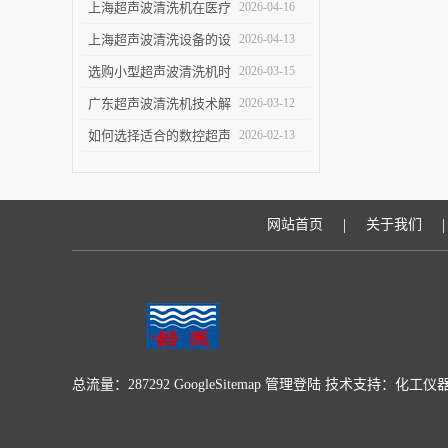
洁效果
指南：关键参数与实验
上海超声波清洗机在医疗
2026-04-16
室/工业场景适配要点
设备清洗中的应用
上海超声波清洗设备的设
2026-04-13
计优化与技术进展
选购小型超声波清洗机时
2026-03-15
的五个关键指标
广东超声波清洗机技术解
2026-03-12
析：原理与优势
如何选择适合的数控超声
2026-02-13
波清洗机
|
|
网站首页
关于我们
总流量：287292
GoogleSitemap
管理登陆
技术支持：
化工仪