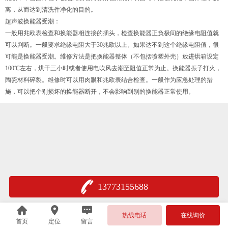
离，从而达到清洗件净化的目的。
超声波换能器受潮：
一般用兆欧表检查和换能器相连接的插头，检查换能器正负极间的绝缘电阻值就
可以判断。一般要求绝缘电阻大于30兆欧以上。如果达不到这个绝缘电阻值，很
可能是换能器受潮。维修方法是把换能器整体（不包括喷塑外壳）放进烘箱设定
100℃左右，烘干三小时或者使用电吹风去潮至阻值正常为止。换能器振子打火，
陶瓷材料碎裂。维修时可以用肉眼和兆欧表结合检查。一般作为应急处理的措
施，可以把个别损坏的换能器断开，不会影响到别的换能器正常使用。
13773155688
热线电话
在线询价
首页
定位
留言