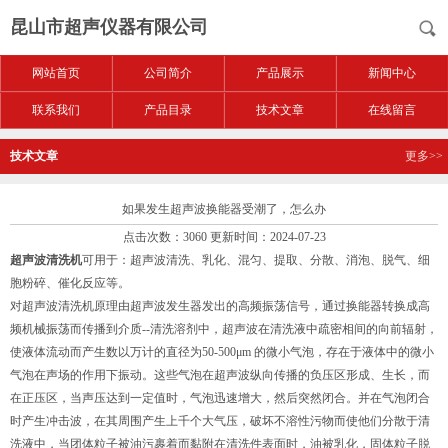
昆山市超声仪器有限公司
网站首页
公司简介
产品展示
新闻中心
联系我们
产品目录
技术文章
在线留言
技术文章
更多>>
如果发生超声波换能器受潮了，怎么办
点击次数：3060 更新时间：2024-07-23
超声波清洗机
可用于：超声波清洗、乳化、混匀、提取、分散、消泡、脱气、细
胞粉碎、催化反应等。
对超声波清洗机原理由超声波发生器发出的高频振荡信号，通过换能器转换成高
频机械振荡而传播到介质--清洗溶剂中，超声波在清洗液中疏密相间的向前辐射，
使液体流动而产生数以万计的直径为50-500μm 的微小气泡，存在于液体中的微小
气泡在声场的作用下振动。这些气泡在超声波纵向传播的负压区形成、生长，而
在正压区，当声压达到一定值时，气泡迅速增大，然后突然闭合。并在气泡闭合
时产生冲击波，在其周围产生上千个大气压，破坏不溶性污物而使他们分散于清
洗液中，当团体粒子被油污裹着而黏附在清洗件表面时，油被乳化，固体粒子脱