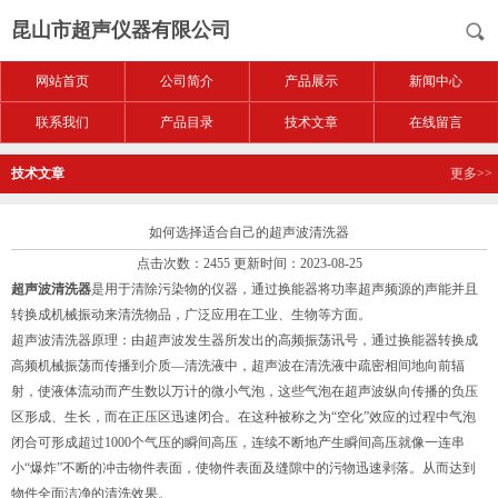
昆山市超声仪器有限公司
网站首页
公司简介
产品展示
新闻中心
联系我们
产品目录
技术文章
在线留言
技术文章
更多>>
如何选择适合自己的超声波清洗器
点击次数：2455 更新时间：2023-08-25
超声波清洗器
是用于清除污染物的仪器，通过换能器将功率超声频源的声能并且
转换成机械振动来清洗物品，广泛应用在工业、生物等方面。
超声波清洗器原理：由超声波发生器所发出的高频振荡讯号，通过换能器转换成
高频机械振荡而传播到介质—清洗液中，超声波在清洗液中疏密相间地向前辐
射，使液体流动而产生数以万计的微小气泡，这些气泡在超声波纵向传播的负压
区形成、生长，而在正压区迅速闭合。在这种被称之为“空化”效应的过程中气泡
闭合可形成超过1000个气压的瞬间高压，连续不断地产生瞬间高压就像一连串
小“爆炸”不断的冲击物件表面，使物件表面及缝隙中的污物迅速剥落。从而达到
物件全面洁净的清洗效果。