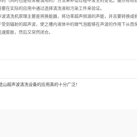
单的（同时也是经常被误用的）方法来补偿过程中发生的变化。虽然有经
需要在实际的应用中通过选择清洗液和污染工件来验证。
声波清洗机原理主要是将换能器，将功率超声频源的声能，并且要转换成
于受到辐射的超声波，使之槽内液体中的微气泡能够在声波的作用下从而
迅速膨胀，然后又突然闭合。
昆山超声波清洗设备的应用真的十分广泛！