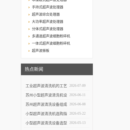
非接触式超声波处理器
手持式超声波处理器
超声波综合处理器
大功率超声波处理器
分体式超声波处理器
多通道超声波细胞粉碎机
一体式超声波细胞粉碎机
超声波振板
热点新闻
工业超声波清洗机的工艺
2026-07-09
设计与清洗效率提升
苏州小型超声波清洗机设
2026-06-11
计特点与实验室便携使用
苏州超声波清洗设备组成
2026-06-08
优势
结构与自动化清洗流程解
小型超声波清洗机选购指
2026-05-22
析
南：5个关键参数决定清
小型超声波清洗设备选型
2026-05-13