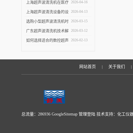
洁效果
指南：关键参数与实验
上海超声波清洗机在医疗
2026-04-16
室/工业场景适配要点
设备清洗中的应用
上海超声波清洗设备的设
2026-04-13
计优化与技术进展
选购小型超声波清洗机时
2026-03-15
的五个关键指标
广东超声波清洗机技术解
2026-03-12
析：原理与优势
如何选择适合的数控超声
2026-02-13
波清洗机
网站首页
关于我们
|
|
总流量：286936
GoogleSitemap
管理登陆
技术支持：
化工仪