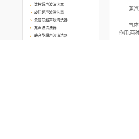
数控超声波清洗器
蒸汽型空
旋钮超声波清洗器
云智联超声波清洗器
气体型气
兆声波清洗器
作用,两
静音型超声波清洗器
实验室标准超声波清洗器
当固体粒
高功率超声波清洗机
线性现象
高频超声波清洗机
双频超声波清洗机
空化气泡
三频超声波清洗机
使清洗件
恒温超声波清洗机
热销产品
由于超声
溶性污物
超声波清洗机
污物受到
工业超声波清洗机
应。物理
全自动超声波清洗机
用。
数控超声波清洗机
小型超声波清洗机