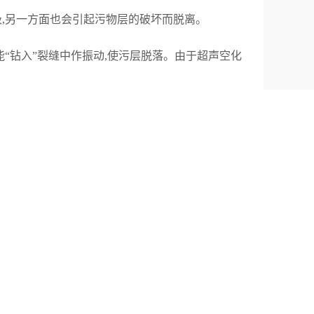
,另一方面也会引起污物层的破坏而脱离。
“钻入”裂缝中作振动,使污层脱落。由于超声空化
声流和辐射压是大振幅波在媒质中传播时产生的非
使动气泡表面处存在很高的速度梯度和应力,促
边界污层,腐蚀固体表面,增加搅作用,加速可
时起质点很大的振动速度和加速度,亦使洗件表面的
传播时，会产生空化，辐射压，声流等物理效
,其中空化效应在产生超声清洗过程起到主要的作