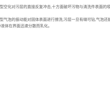
化对污层的直接反复冲击,十方面破坏污物与清洗件表面的吸
泡的振动能对固体表面进行擦洗,污层一旦有缝可钻,气泡还能
种液体在界面迅速分散而乳化。
子被油污裹着而黏附在清洗件表面时,油被乳化,固体粒子即
。
在振荡过程中会液体媒质本身产生一种环流,即所谓声流,它可
表面污物的破坏和脱落。
空化在固体和液体的界面上所产生的高速微射流能够去除或削弱
的溶解,强化化学清洗剂的清洗作用,此外,超声振动在清洗液中
频繁而激烈的冲走。上述作用机理可以理解为当超声波清洗就中
效应对污物有机械剥落作用,同时能促进清洗液与污物的化反应