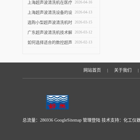
洁效果
指南：关键参数与实验
上海超声波清洗机在医疗
2026-04-16
室/工业场景适配要点
设备清洗中的应用
上海超声波清洗设备的设
2026-04-13
计优化与技术进展
选购小型超声波清洗机时
2026-03-15
的五个关键指标
广东超声波清洗机技术解
2026-03-12
析：原理与优势
如何选择适合的数控超声
2026-02-13
波清洗机
网站首页
关于我们
|
|
总流量：286936
GoogleSitemap
管理登陆
技术支持：
化工仪