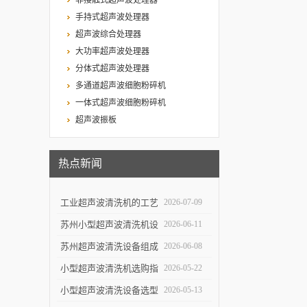
非接触式超声波处理器
手持式超声波处理器
超声波综合处理器
大功率超声波处理器
分体式超声波处理器
多通道超声波细胞粉碎机
一体式超声波细胞粉碎机
超声波振板
热点新闻
工业超声波清洗机的工艺
2026-07-09
设计与清洗效率提升
苏州小型超声波清洗机设
2026-06-11
计特点与实验室便携使用
苏州超声波清洗设备组成
2026-06-08
优势
结构与自动化清洗流程解
小型超声波清洗机选购指
2026-05-22
析
南：5个关键参数决定清
小型超声波清洗设备选型
2026-05-13