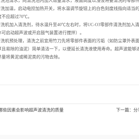
波清洗池清水，向清洗池内加入适量清水，液面高度以浸没将要清洗的零部
波清洗加温，启动电控加热开关，将水温调节旋钮上的白色刻度线指向适当
不应超过70℃。
清洗机加入清洗剂，待水温升至40℃左右时，将UC-O3零部件清洗剂加入
亦可启动超声波或开启鼓气装置进行搅拌）。
波清洗机预处理，清洗之前宜用竹刀先将零部件表面的污垢（如防尘罩外表
厚且易除的油泥）简单清洁一下，以便延长清洗液使用寿命。超声波能够
尽量将黄泥或稀泥类的污物去除。
哪些因素会影响超声波清洗的质量
下一篇：
分