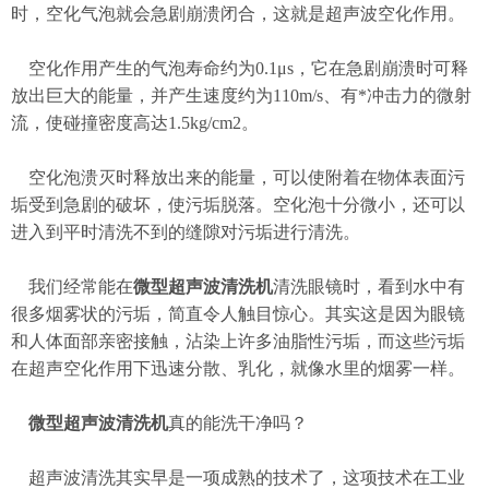
时，空化气泡就会急剧崩溃闭合，这就是超声波空化作用。
空化作用产生的气泡寿命约为0.1μs，它在急剧崩溃时可释
放出巨大的能量，并产生速度约为110m/s、有*冲击力的微射
流，使碰撞密度高达1.5kg/cm2。
空化泡溃灭时释放出来的能量，可以使附着在物体表面污
垢受到急剧的破坏，使污垢脱落。空化泡十分微小，还可以
进入到平时清洗不到的缝隙对污垢进行清洗。
我们经常能在
微型超声波清洗机
清洗眼镜时，看到水中有
很多烟雾状的污垢，简直令人触目惊心。其实这是因为眼镜
和人体面部亲密接触，沾染上许多油脂性污垢，而这些污垢
在超声空化作用下迅速分散、乳化，就像水里的烟雾一样。
微型超声波清洗机
真的能洗干净吗？
超声波清洗其实早是一项成熟的技术了，这项技术在工业