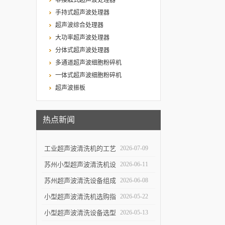
非接触式超声波处理器
手持式超声波处理器
超声波综合处理器
大功率超声波处理器
分体式超声波处理器
多通道超声波细胞粉碎机
一体式超声波细胞粉碎机
超声波振板
热点新闻
工业超声波清洗机的工艺
2026-07-09
设计与清洗效率提升
苏州小型超声波清洗机设
2026-06-11
计特点与实验室便携使用
苏州超声波清洗设备组成
2026-06-08
优势
结构与自动化清洗流程解
小型超声波清洗机选购指
2026-05-22
析
南：5个关键参数决定清
小型超声波清洗设备选型
2026-05-13