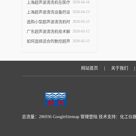
洁效果
指南：关键参数与实验
上海超声波清洗机在医疗
2026-04-16
室/工业场景适配要点
设备清洗中的应用
上海超声波清洗设备的设
2026-04-13
计优化与技术进展
选购小型超声波清洗机时
2026-03-15
的五个关键指标
广东超声波清洗机技术解
2026-03-12
析：原理与优势
如何选择适合的数控超声
2026-02-13
波清洗机
|
|
网站首页
关于我们
总流量：286936
GoogleSitemap
管理登陆
技术支持：
化工仪