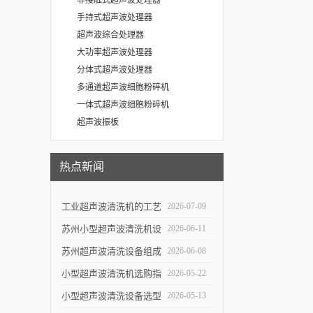
非接触式超声波处理器
手持式超声波处理器
超声波综合处理器
大功率超声波处理器
分体式超声波处理器
多通道超声波细胞粉碎机
一体式超声波细胞粉碎机
超声波振板
热点新闻
工业超声波清洗机的工艺
2026-07-09
设计与清洗效率提升
苏州小型超声波清洗机设
2026-06-11
计特点与实验室便携使用
苏州超声波清洗设备组成
2026-06-08
优势
结构与自动化清洗流程解
小型超声波清洗机选购指
2026-05-22
析
南：5个关键参数决定清
小型超声波清洗设备选型
2026-05-13