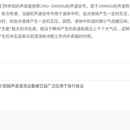
听到的声音是频率20Hz~20000Hz的声波信号，高于20000Hz的
，依次传递，当弱的声波信号作用于液体中时，会对液体产生一定的负压
体时，则会对液体产生一定的正压，因而，液体中形成的微小气泡被压碎
产生能*极大的冲击波，相当于瞬间产生的高温和高达上千个大气压，这种
产生的冲击波来达到淸洗和冲刷工件内外表面的作用。
小型超声波清洗设备被日益广泛应用于各行各业