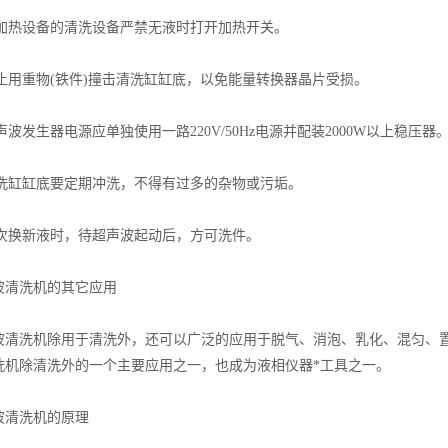
加热设备的清洗设备严禁无液时打开加热开关。
止用重物(铁件)撞击清洗缸缸底，以免能量转换器晶片受损。
波发生器电源应单独使用一路220V/50Hz电源并配装2000W以上稳压器
洗缸缸底要定期冲洗，不得有过多的杂物或污垢。
次换新液时，待超声波起动后，方可洗件。
清洗机的其它应用
洗机除用于清洗外，还可以广泛的应用于脱气、消泡、乳化、混匀、置
洗机除清洗外的一个主要应用之一，也成为液相仪器*工具之一。
清洗机的原理