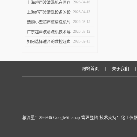
洁效果
指南：关键参数与实验
上海超声波清洗机在医疗
2026-04-16
室/工业场景适配要点
设备清洗中的应用
上海超声波清洗设备的设
2026-04-13
计优化与技术进展
选购小型超声波清洗机时
2026-03-15
的五个关键指标
广东超声波清洗机技术解
2026-03-12
析：原理与优势
如何选择适合的数控超声
2026-02-13
波清洗机
|
|
网站首页
关于我们
总流量：286936
GoogleSitemap
管理登陆
技术支持：
化工仪