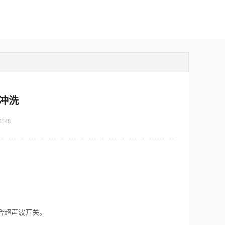
冲洗
4348
合超声波开关。