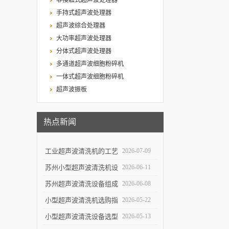
非接触式超声波处理器
手持式超声波处理器
超声波综合处理器
大功率超声波处理器
分体式超声波处理器
多通道超声波细胞粉碎机
一体式超声波细胞粉碎机
超声波振板
热点新闻
工业超声波清洗机的工艺
2026-07-09
设计与清洗效率提升
苏州小型超声波清洗机设
2026-06-11
计特点与实验室便携使用
苏州超声波清洗设备组成
2026-06-08
优势
结构与自动化清洗流程解
小型超声波清洗机选购指
2026-05-22
析
南：5个关键参数决定清
小型超声波清洗设备选型
2026-05-13