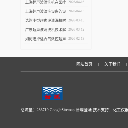
洁效果
指南：关键参数与实验
上海超声波清洗机在医疗
2026-04-16
室/工业场景适配要点
设备清洗中的应用
上海超声波清洗设备的设
2026-04-13
计优化与技术进展
选购小型超声波清洗机时
2026-03-15
的五个关键指标
广东超声波清洗机技术解
2026-03-12
析：原理与优势
如何选择适合的数控超声
2026-02-13
波清洗机
网站首页
关于我们
|
|
总流量：286719
GoogleSitemap
管理登陆
技术支持：
化工仪