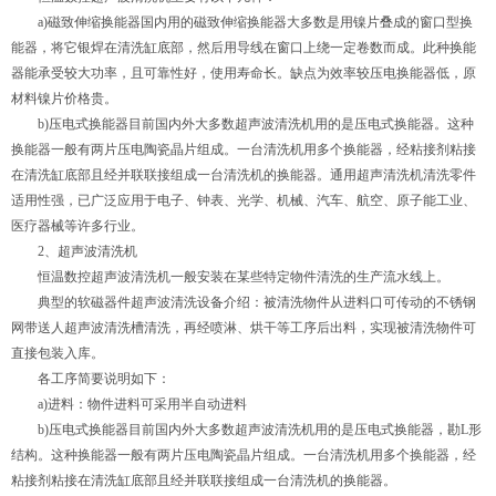
a)磁致伸缩换能器国内用的磁致伸缩换能器大多数是用镍片叠成的窗口型换
能器，将它银焊在清洗缸底部，然后用导线在窗口上绕一定卷数而成。此种换能
器能承受较大功率，且可靠性好，使用寿命长。缺点为效率较压电换能器低，原
材料镍片价格贵。
b)压电式换能器目前国内外大多数超声波清洗机用的是压电式换能器。这种
换能器一般有两片压电陶瓷晶片组成。一台清洗机用多个换能器，经粘接剂粘接
在清洗缸底部且经并联联接组成一台清洗机的换能器。通用超声清洗机清洗零件
适用性强，已广泛应用于电子、钟表、光学、机械、汽车、航空、原子能工业、
医疗器械等许多行业。
2、超声波清洗机
恒温数控超声波清洗机一般安装在某些特定物件清洗的生产流水线上。
典型的软磁器件超声波清洗设备介绍：被清洗物件从进料口可传动的不锈钢
网带送人超声波清洗槽清洗，再经喷淋、烘干等工序后出料，实现被清洗物件可
直接包装入库。
各工序简要说明如下：
a)进料：物件进料可采用半自动进料
b)压电式换能器目前国内外大多数超声波清洗机用的是压电式换能器，勘L形
结构。这种换能器一般有两片压电陶瓷晶片组成。一台清洗机用多个换能器，经
粘接剂粘接在清洗缸底部且经并联联接组成一台清洗机的换能器。