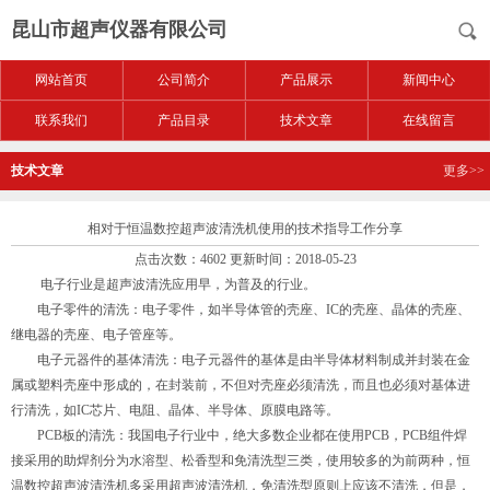
昆山市超声仪器有限公司
网站首页
公司简介
产品展示
新闻中心
联系我们
产品目录
技术文章
在线留言
技术文章
更多>>
相对于恒温数控超声波清洗机使用的技术指导工作分享
点击次数：4602 更新时间：2018-05-23
电子行业是超声波清洗应用早，为普及的行业。
电子零件的清洗：电子零件，如半导体管的壳座、IC的壳座、晶体的壳座、
继电器的壳座、电子管座等。
电子元器件的基体清洗：电子元器件的基体是由半导体材料制成并封装在金
属或塑料壳座中形成的，在封装前，不但对壳座必须清洗，而且也必须对基体进
行清洗，如IC芯片、电阻、晶体、半导体、原膜电路等。
PCB板的清洗：我国电子行业中，绝大多数企业都在使用PCB，PCB组件焊
接采用的助焊剂分为水溶型、松香型和免清洗型三类，使用较多的为前两种，
恒
温数控超声波清洗机
多采用超声波清洗机，免清洗型原则上应该不清洗，但是，