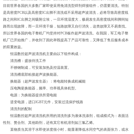
目前世界各国的大多数厂家即使采用免清洗型焊剂焊接组件，仍需要清洗。特别
是高密度PCB以及高密度IC出脚不清洗或不采用超声波清洗，必将导致高密度线
路之间和IC出脚之间吸附尘埃，一旦环境湿度大，极易发生高密度线间和脚间短
路而出现故障，而一旦环境干燥，短路故障又自行消失，这类故障又不易查找。
所以世界各国的电子整机厂均坚持对PCB板作超声波清洗。在我国，军工电子整
机厂已开始推广，并收到了因此举既提高了产品可靠性，又降低了售后服务成本
的双重效益。
恒温数控超声波清洗机主要由以下组件构成：
清洗槽：盛放待洗工件
不锈钢制成，可安装加热及控温装置。
清洗槽底部粘接超声波换能器。
换能器（超声波发生器）：将电能转换成机械能
压电陶瓷换能器，频率、功率视具体机型。
电源：为换能器提供所需电能
逆变电源，进口IGBT元件，安装过流保护线路
清洗剂的配制
恒温数控超声波清洗机所用的清洗剂多为液体洗涤剂，组成模式为：表面活
性剂、赘合剂、其他助剂，还有其它有机溶剂如三氯乙烯。
某物质当其溶于水即使浓度很小时，能显著降低水同空气的表面张力，或水