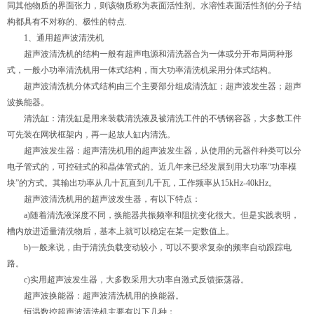
同其他物质的界面张力，则该物质称为表面活性剂。水溶性表面活性剂的分子结
构都具有不对称的、极性的特点.
1、通用超声波清洗机
超声波清洗机的结构一般有超声电源和清洗器合为一体或分开布局两种形
式，一般小功率清洗机用一体式结构，而大功率清洗机采用分体式结构。
超声波清洗机分体式结构由三个主要部分组成清洗缸；超声波发生器；超声
波换能器。
清洗缸：清洗缸是用来装载清洗液及被清洗工件的不锈钢容器，大多数工件
可先装在网状框架内，再一起放人缸内清洗。
超声波发生器：超声清洗机用的超声波发生器，从使用的元器件种类可以分
电子管式的，可控硅式的和晶体管式的。近几年来已经发展到用大功率“功率模
块”的方式。其输出功率从几十瓦直到几千瓦，工作频率从15kHz-40kHz。
超声波清洗机用的超声波发生器，有以下特点：
a)随着清洗液深度不同，换能器共振频率和阻抗变化很大。但是实践表明，
槽内放进适量清洗物后，基本上就可以稳定在某一定数值上。
b)一般来说，由于清洗负载变动较小，可以不要求复杂的频率自动跟踪电
路。
c)实用超声波发生器，大多数采用大功率自激式反馈振荡器。
超声波换能器：超声波清洗机用的换能器。
恒温数控超声波清洗机主要有以下几种：