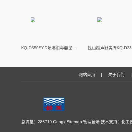
KQ-D350SY.D喷淋消毒器昆山超声舒美牌KQ-D350SY.D喷淋消毒器
网站首页
|
关于我们
|
总流量：286719
GoogleSitemap
管理登陆
技术支持：
化工