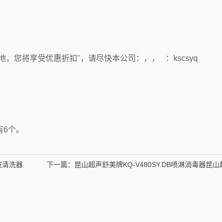
，您将享受优惠折扣"，请尽快本公司：，， ：kscsyq
有6个。
声波清洗器
下一篇：
昆山超声舒美牌KQ-V480SY.DB喷淋消毒器昆
KQ-V480SY.