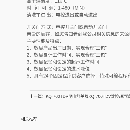
高干燥温度：110℃
时 间 可 调：1-480（MIN）
清洗车进 出：电控进出或自动进出
开关门方 式：电控开关门或自动开关门
亲爱的顾客，如您告知看到我公司相关信息的来源地
主要性能及特点：
1、数显产品出厂日期，实现合理“三包”
2、数显累计工作时间，实现合理“三包”
3、数显记忆和设定的超声工作时间
4、数显记忆和设定的进水液位
5、具有24个固定程序供客户选择，特殊可编程序
上一篇：
KQ-700TDV昆山舒美牌KQ-700TDV数控超
相关推荐