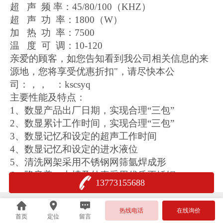
超 声 频 率：45/80/100（KHZ）
超 声 功 率：1800（W）
加 热 功 率：7500
温 度 可 调：10-120
亲爱的顾客，如您告知看到我公司相关信息的来
源地，您将享受优惠折扣"，请尽快本公
司：，， ：kscsyq
主要性能及特点：
1、数显产品出厂日期，实现合理“三包”
2、数显累计工作时间，实现合理“三包”
3、数显记忆和设定的超声工作时间
4、数显记忆和设定的进水液位
5、清洗网架采用不锈钢网筛氩焊成形
6、降音盖、内槽及外壳采用优质不锈钢。
13773155688
热线电话
在线询价
首页
定位
留言