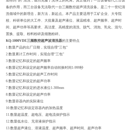
垢得到*的*清洗，成功克服了洗净上的死角。真正做到了一台设备取代三台设
备的作用，而三台设备无法取代一台三频数控超声清洗设备。是二十一世纪清
洗领域中的新理念，新方法，新起点。本产品主要适用于工矿企业、大专院
校、科研单位的大工件、大批量及超声液位、液温精准、超声频率、超声时
间、超声功率等高要求、高洁度、高精度的清洗、脱气、消泡、乳化、混匀、
置换、提取、粉料粉碎及细胞粉碎。
KQ-1000VDE三频数控超声波清洗器
的主要特点
1.数显产品的出厂日期，实现合理“三包”
2.数显累计工作时间，实现合理“三包”
3.数显记忆和设定的超声频率
4.数显记忆和设定的超声频率自动转换时间1-999秒
5.数显记忆和设定的超声工作时间
6.数显记忆和设定的超声功率
7.数显记忆和设定的进水液位1-300mm
8.数显记忆和设定的超声功率
9.数显容器内的实际液位
10.数显记忆和设定容器内的加热温度
11.数显超温度、超电压、超电流保护指示
12.数显低水位、无溶液保护指示
13.数显超声液位、溶液温度、超声频率、超声时间、超声功率