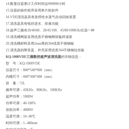
14.数显仪器累计工作时间达999999小时
15.仪器的操作程序采用单片机软件
16.VDE清洗器具有发挥性水蒸气自动回收装置
17.清洗器具有电控进水、排液功能
18.超声三频有20/40/60、28/45/100、45/80/100KHz任选一种
19.清洗槽网架采用优质不锈钢网筛氩焊成形
20.清洗槽材料采用2mm厚的304优质不锈钢板
21.清洗器的降音盖、外壳采用优质304不锈钢拉丝板
KQ-1000VDE三频数控超声波清洗器
的详细信息：
型 号：KQ-1000VDE
仪器尺寸：800*540*900（mm）
内槽尺寸：600*300*400（mm）
容 量：72L
频率可调：45KHz、80KHz、100KHz
超声功率：1000W
功率可调：40-100%
加热功率：4000W
温度可调：10--80℃
时间可调：1--480min