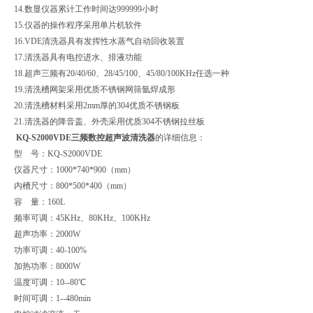
14.数显仪器累计工作时间达999999小时
15.仪器的操作程序采用单片机软件
16.VDE清洗器具有发挥性水蒸气自动回收装置
17.清洗器具有电控进水、排液功能
18.超声三频有20/40/60、28/45/100、45/80/100KHz任选一种
19.清洗槽网架采用优质不锈钢网筛氩焊成形
20.清洗槽材料采用2mm厚的304优质不锈钢板
21.清洗器的降音盖、外壳采用优质304不锈钢拉丝板
KQ-S2000VDE三频数控超声波清洗器
的详细信息：
型 号：KQ-S2000VDE
仪器尺寸：1000*740*900（mm）
内槽尺寸：800*500*400（mm）
容 量：160L
频率可调：45KHz、80KHz、100KHz
超声功率：2000W
功率可调：40-100%
加热功率：8000W
温度可调：10--80℃
时间可调：1--480min