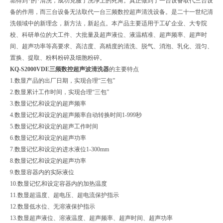
垢得到*的*清洗，成功克服了洗净上的死角。真正做到了一台设备取代三台设
备的作用，而三台设备无法取代一台三频数控超声清洗设备。是二十一世纪清
洗领域中的新理念，新方法，新起点。本产品主要适用于工矿企业、大专院
校、科研单位的大工件、大批量及超声液位、液温精准、超声频率、超声时
间、超声功率等高要求、高洁度、高精度的清洗、脱气、消泡、乳化、混匀、
置换、提取、粉料粉碎及细胞粉碎。
KQ-S2000VDE三频数控超声波清洗器
的主要特点
1.数显产品的出厂日期，实现合理“三包”
2.数显累计工作时间，实现合理“三包”
3.数显记忆和设定的超声频率
4.数显记忆和设定的超声频率自动转换时间1-999秒
5.数显记忆和设定的超声工作时间
6.数显记忆和设定的超声功率
7.数显记忆和设定的进水液位1-300mm
8.数显记忆和设定的超声功率
9.数显容器内的实际液位
10.数显记忆和设定容器内的加热温度
11.数显超温度、超电压、超电流保护指示
12.数显低水位、无溶液保护指示
13.数显超声液位、溶液温度、超声频率、超声时间、超声功率