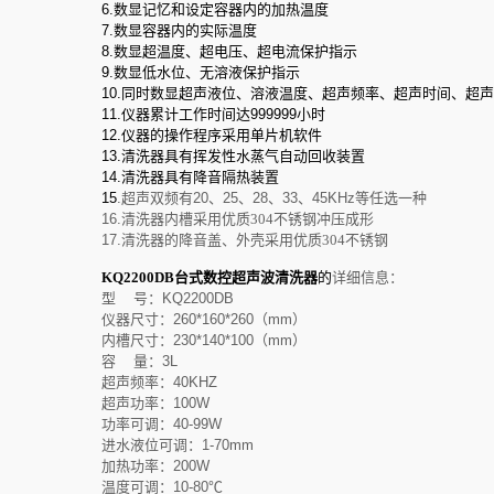
6.
数显记忆和设定容器内的加热温度
7.
数显容器内的实际温度
8.
数显超温度、超电压、超电流保护指示
9.
数显低水位、无溶液保护指示
10.
同时数显超声液位、溶液温度、超声频率、超声时间、超声
11.
仪器累计工作时间达
999999
小时
12.
仪器的操作程序采用单片机软件
13.
清洗器具有挥发性水蒸气自动回收装置
14.
清洗器具有降音隔热装置
15
.
超声双频有
20、25、28、33、45KHz
等任选一种
16.
清洗器内槽采用优质304不锈钢冲压成形
17.
清洗器的降音盖、外壳采用优质304不锈钢
KQ2200DB台式数控超声波清洗器
的
详细信息：
型 号：KQ2200DB
仪器尺寸：260*160*260（mm）
内槽尺寸：230*140*100（mm）
容 量：3L
超声频率：40KHZ
超声功率：100W
功率可调：40-99W
进水液位可调：1-70mm
加热功率：200W
温度可调：10-80℃