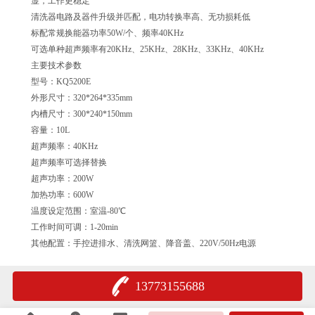
显，工作更稳定
清洗器电路及器件升级并匹配，电功转换率高、无功损耗低
标配常规换能器功率50W/个、频率40KHz
可选单种超声频率有20KHz、25KHz、28KHz、33KHz、40KHz
主要技术参数
型号：KQ5200E
外形尺寸：320*264*335mm
内槽尺寸：300*240*150mm
容量：10L
超声频率：40KHz
超声频率可选择替换
超声功率：200W
加热功率：600W
温度设定范围：室温-80℃
工作时间可调：1-20min
其他配置：手控进排水、清洗网篮、降音盖、220V/50Hz电源
13773155688