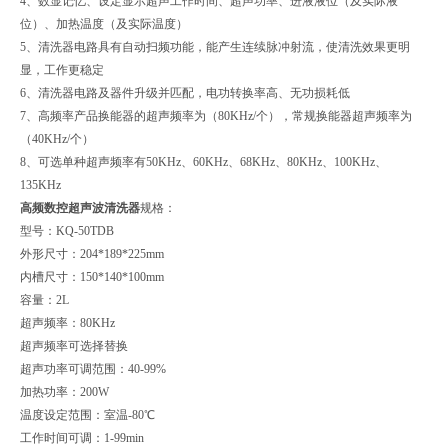
4、数显记忆、设定显示超声工作时间、超声功率、进液液位（及实际液
位）、加热温度（及实际温度）
5、清洗器电路具有自动扫频功能，能产生连续脉冲射流，使清洗效果更明
显，工作更稳定
6、清洗器电路及器件升级并匹配，电功转换率高、无功损耗低
7、高频率产品换能器的超声频率为（80KHz/个），常规换能器超声频率为
（40KHz/个）
8、可选单种超声频率有50KHz、60KHz、68KHz、80KHz、100KHz、
135KHz
高频数控超声波清洗器
规格：
型号：KQ-50TDB
外形尺寸：204*189*225mm
内槽尺寸：150*140*100mm
容量：2L
超声频率：80KHz
超声频率可选择替换
超声功率可调范围：40-99%
加热功率：200W
温度设定范围：室温-80℃
工作时间可调：1-99min