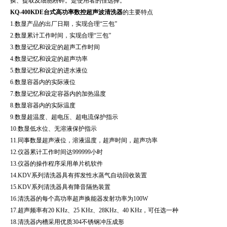
换、提取及细胞粉碎。是使用者的佳选择。
KQ-400KDE
台式高功率数控超声波清洗器
的主要特点
1.
数显产品的出厂日期，实现合理“三包”
2.
数显累计工作时间，实现合理“三包”
3.
数显记忆和设定的超声工作时间
4.
数显记忆和设定的超声功率
5.
数显记忆和设定的进水液位
6.
数显容器内的实际液位
7.
数显记忆和设定容器内的加热温度
8.
数显容器内的实际温度
9.
数显超温度、超电压、超电流保护指示
10.
数显低水位、无溶液保护指示
11.
同事数显超声液位，溶液温度，超声时间，超声功率
12.
仪器累计工作时间达
999999
小时
13.
仪器的操作程序采用单片机软件
14.KDV
系列清洗器具有挥发性水蒸气自动回收装置
15.KDV
系列清洗器具有降音隔热装置
16.
清洗器的每个高功率超声换能器发射功率为
100W
17.
超声频率有
20 KHz
、
25 KHz
、
28KHz
、
40 KHz
，可任选一种
18.
清洗器内槽采用优质
304
不锈钢冲压成形