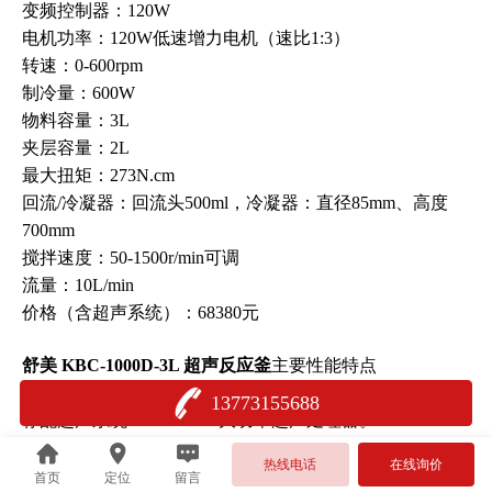
变频控制器：120W
电机功率：120W低速增力电机（速比1:3）
转速：0-600rpm
制冷量：600W
物料容量：3L
夹层容量：2L
最大扭矩：273N.cm
回流/冷凝器：回流头500ml，冷凝器：直径85mm、高度
700mm
搅拌速度：50-1500r/min可调
流量：10L/min
价格（含超声系统）：68380元
舒美 KBC-1000D-3L 超声反应釜
主要性能特点
可根据使用要求定制超声、恒温、搅拌等功能。
13773155688
标配超声系统KBC-1000D大功率超声处理器。
热线电话
在线询价
首页
定位
留言