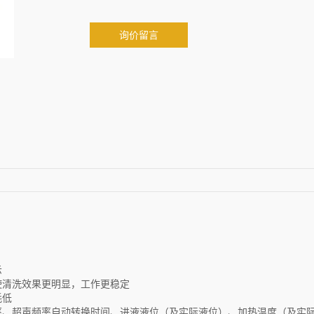
询价留言
示
使清洗效果更明显，工作更稳定
耗低
频率、超声频率自动转换时间、进液液位（及实际液位）、加热温度（及实