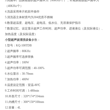
3.高频率产品换能器的超声频率为（80KHz/个），常规换能器超声频率为
（40KHz/个）
4.洗器采用单片机软件操作
5.清洗器主体材质均为304优质不锈钢
6.数显超温度、超电压、超电流、低水位、无溶液保护指示
7.数显记忆、设定显示超声工作时间、超声功率、进液液位（及实际液位）、
加热温度（及实际温度）
小型超声波清洗设备
参数：
1.型号：KQ-100TDB
2.超声频率：80KHz
3.超声频率可选择替换
4.超声功率：100W
5.超声功率可调范围：40-100%
6.水位显示：30-70mm
7.加热功率：400W
8.温度设定范围：室温-80℃
9.工作时间可调：1-480min
10.外形尺寸：320*174*334mm
11.内槽尺寸：300*150*100mm
12.容量：4L