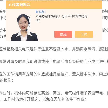
采用不燃性洗净剂，切勿采用易燃易爆物质作洗净剂，设备的使
欢迎您！
来自局域网的朋友！有什么可以帮助您的
下必需采用某些物质时，必须洽询本司确认安全，并作好相应的
吗？
槽中无液或液位不足都会对设备造成不可逆转的破坏，使用时必
超声波震子都可能损坏并可能引超火灾及人身伤害；
控制箱及相关电气组件等注意不要溅入水，并远离水蒸汽、腐蚀
异常时请及时与我司联络或停止电源后由有经验的专业电工进行
洗的工件请用有支脚的洗篮或挂具装挂好，置入槽中洗净，禁止
的损伤；
作业时，机体内可能存在高温、高压、电气组件端子表面带电、
，工作时请勿打开机壳，以免在无防护条件下作业；