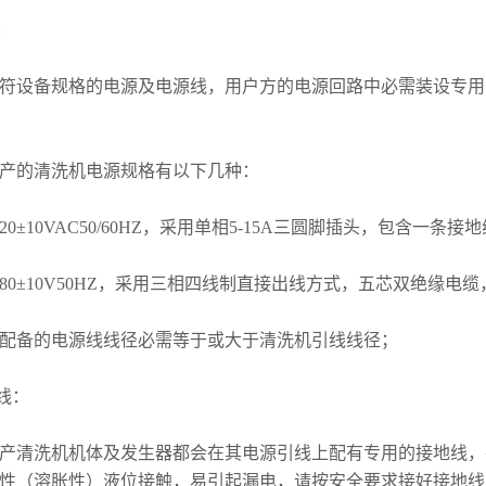
：
符设备规格的电源及电源线，用户方的电源回路中必需装设专用
产的清洗机电源规格有以下几种：
0±10VAC50/60HZ，采用单相5-15A三圆脚插头，包含一条接
80±10V50HZ，采用三相四线制直接出线方式，五芯双绝缘电
配备的电源线线径必需等于或大于清洗机引线线径；
线：
产清洗机机体及发生器都会在其电源引线上配有专用的接地线，
性（溶胀性）液位接触，易引起漏电，请按安全要求接好接地线