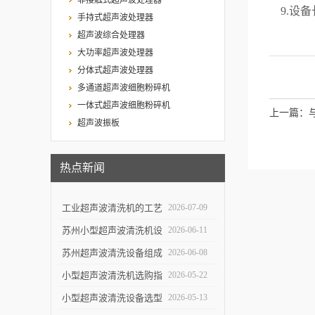
非接触式超声波处理器
9.设备
手持式超声波处理器
超声波综合处理器
大功率超声波处理器
分体式超声波处理器
多通道超声波细胞粉碎机
一体式超声波细胞粉碎机
上一篇：
超声波振板
优势
热点新闻
工业超声波清洗机的工艺
2026-07-09
设计与清洗效率提升
苏州小型超声波清洗机设
2026-06-11
计特点与实验室便携使用
苏州超声波清洗设备组成
2026-06-08
优势
结构与自动化清洗流程解
小型超声波清洗机选购指
2026-05-22
析
南：5个关键参数决定清
小型超声波清洗设备选型
2026-05-13