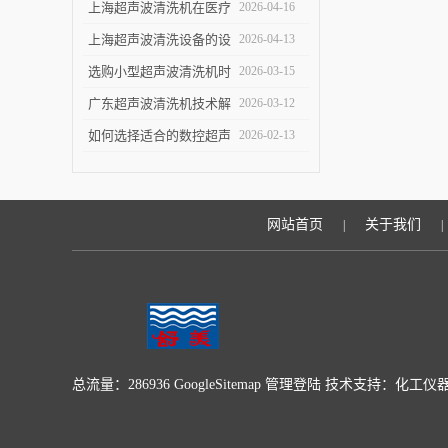
洁效果
指南：关键参数与实验
上海超声波清洗机在医疗
2026-04-16
室/工业场景适配要点
设备清洗中的应用
上海超声波清洗设备的设
2026-04-13
计优化与技术进展
选购小型超声波清洗机时
2026-03-15
的五个关键指标
广东超声波清洗机技术解
2026-03-12
析：原理与优势
如何选择适合的数控超声
2026-02-13
波清洗机
网站首页
关于我们
|
|
总流量：286936
GoogleSitemap
管理登陆
技术支持：
化工仪