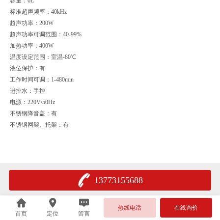
容量：6L
标准超声频率：40kHz
超声功率：200W
超声功率可调范围：40-99%
加热功率：400W
温度设定范围：室温-80℃
液位保护：有
工作时间可调：1-480min
进排水：手控
电源：220V/50Hz
不锈钢降音盖：有
不锈钢网架、托架：有
13773155688
热线电话
在线询价
首页
定位
留言