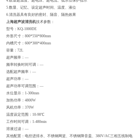
4.数显超温度、超电压、超电流、低水位保护指示
5.数显、记忆、设定超声时间、温度、液位
6.清洗器具有良好的密封、隔音、隔热效果
上海超声波清洗机
技术参数：
型号：KQ-1000DE
外形尺寸：800*550*800mm
内槽尺寸：600*300*400mm
容量：72L
超声频率：—
频率转换时间可调：—
选配超声频率：—
超声功率：—
超声功率可调范围：—
水位显示：1-300mm
加热功率：4800W
风机功率：370W
温度设定范围：10-98℃
工作时间可调：1-480min
溶液过滤：—
其他配置：电控进排水、不锈钢网篮、不锈钢降音盖、380V/AC三相五线制电